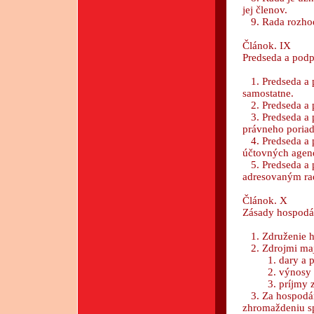
jej členov.
9. Rada rozhod
Článok. IX
Predseda a pod
1. Predseda a 
samostatne.
2. Predseda a p
3. Predseda a p
právneho poriad
4. Predseda a p
účtovných agen
5. Predseda a 
adresovaným ra
Článok. X
Zásady hospodá
1. Združenie h
2. Zdrojmi maj
1. dary a prí
2. výnosy m
3. príjmy z či
3. Za hospodár
zhromaždeniu sp