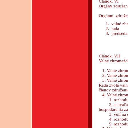
Článok. VI
Orgány združen
Orgánmi združen
valné zh
rada
predseda
Článok. VII
Valné zhromažd
1. Valné zhrom
2. Valné zhroma
3. Valné zhroma
Rada zvolá valn
členov združeni
4. Valné zhrom
1. rozhoduje 
2. schvaľuje ú
hospodárenia za
3. volí na do
4. rozhoduje 
5. rozhoduje 