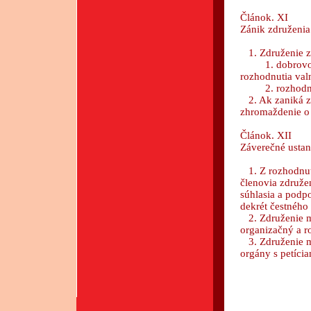
Článok. XI
Zánik združenia
1. Združenie z
1. dobrovoľný
rozhodnutia va
2. rozhodnutí
2. Ak zaniká z
zhromaždenie o
Článok. XII
Záverečné usta
1. Z rozhodnut
členovia združeni
súhlasia a podp
dekrét čestného 
2. Združenie m
organizačný a r
3. Združenie má
orgány s petícia