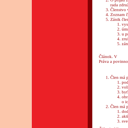
O prijatí
rada zdru
Členstvo 
Zoznam čl
Zánik čle
vy
úmr
u p
zru
zán
Článok. V
Práva a povinno
Člen má 
pod
vol
byť
obr
o i
Člen má 
dod
akt
sve