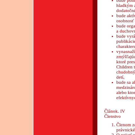
bude pom
hladkým z
dodatočné
bude aktí
osobnosť 
bude orga
a duchovn
bude vyrá
publikáci
charakter
vynasnaž
zmýšľajúc
ktoré pre
Children 
chudobný
detí,
bude sa a
medzináro
alebo kto
efektívny
Článok. IV
Členstvo
Členom zd
právnické