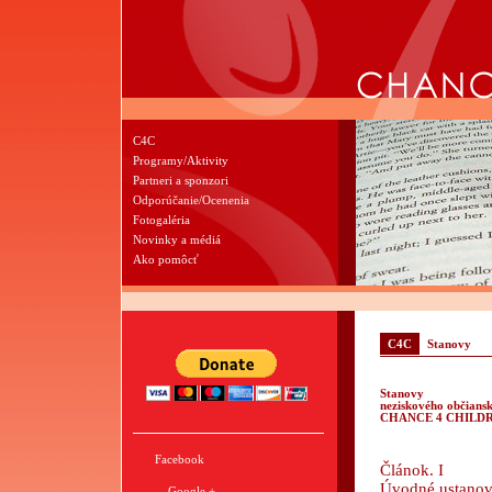
C4C
Programy/Aktivity
Partneri a sponzori
Odporúčanie/Ocenenia
Fotogaléria
Novinky a médiá
Ako pomôcť
C4C
Stanovy
Stanovy
neziskového občians
CHANCE 4 CHILD
Facebook
Článok. I
Úvodné ustanov
Google +