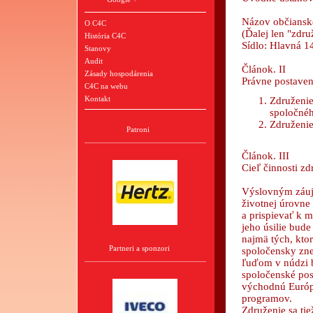
Názov občiansk
O C4C
(Ďalej len "zdru
História C4C
Sídlo: Hlavná 1
Stanovy
Audit
Článok. II
Zásady hospodárenia
Právne postaven
C4C na webu
Kontakt
Združenie
spoločné
Združenie
Patroni
Článok. III
Cieľ činnosti zd
Výslovným záujm
životnej úrovne
a prispievať k 
jeho úsilie bud
najmä tých, kto
Partneri a sponzori
spoločensky zne
ľuďom v núdzi b
spoločenské pos
východnú Európu
programov.
Združenie sa tie