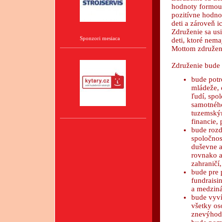
hodnoty formou 
pozitívne hodno
deti a zároveň 
Združenie sa us
Sponzori mesiaca
deti, ktoré nem
Mottom združenia
Združenie bude u
bude potr
mládeže,
ľudí, spo
samotného
tuzemským
financie,
bude rozd
spoločnos
duševne a
rovnako a
zahraničí,
bude pre 
fundraisi
a medziná
bude vyví
všetky os
znevýhodn