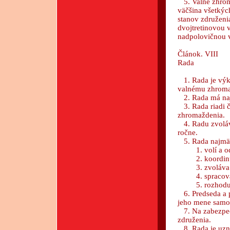
5. Valné zhroma
väčšina všetkýc
stanov združeni
dvojtretinovou 
nadpolovičnou 
Článok. VIII
Rada
1. Rada je výk
valnému zhroma
2. Rada má naj
3. Rada riadi č
zhromaždenia.
4. Radu zvoláva
ročne.
5. Rada najmä
1. volí a odv
2. koordinuje
3. zvoláva v
4. spracováva
5. rozhoduje o
6. Predseda a p
jeho mene samos
7. Na zabezpeče
združenia.
8. Rada je uzná