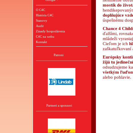
nesmierne obľ
mostík do život
hendikepovaný
O C4C
doplňujúce vzde
História C4C
úspešnému dosp
Stanovy
Audit
Chance 4 Child
Zásady hospodárenia
ďalšími, rovnak
C4C na webu
mládeži vyrastaj
Kontakt
Cieľom je ich
h
zaškatuľkovaní 
Patroni
Európsky kontin
žijú tu jedinečn
odsudzujeme ka
všetkým ľuďom
alebo pohlavie.
Partneri a sponzori