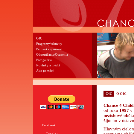
C4C
Programy/Aktivity
Partneri a sponzori
Odporúčanie/Ocenenia
Fotogaléria
Novinky a médiá
Ako pomôcť
C4C
O C4C
Chance 4 Chil
od roku
1997
v 
neziskové obči
žijúcim v ústavn
Facebook
Hlavným cieľom 
Google +