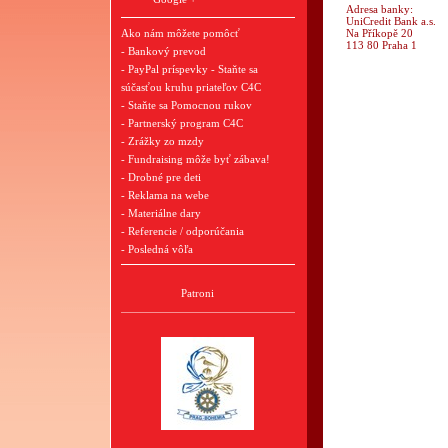
Adresa banky:
UniCredit Bank a.s.
Ako nám môžete pomôcť
Na Příkopě 20
113 80 Praha 1
- Bankový prevod
- PayPal príspevky - Staňte sa
súčasťou kruhu priateľov C4C
- Staňte sa Pomocnou rukov
- Partnerský program C4C
- Zrážky zo mzdy
- Fundraising môže byť zábava!
- Drobné pre deti
- Reklama na webe
- Materiálne dary
- Referencie / odporúčania
- Posledná vôľa
Patroni