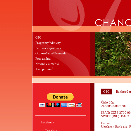
C4C
Programy/Aktivity
Partneri a sponzori
Odporúčanie/Ocenenia
Fotogaléria
Novinky a médiá
Ako pomôcť
C4C
- Bankový 
Číslo účtu:
2685052004/2700
IBAN: CZ56 2700 00
SWIFT (BIC): BACX 
Facebook
Banka:
UniCredit Bank a.s., 
Google +