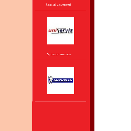
Partneri a sponzori
Sponzori mesiaca