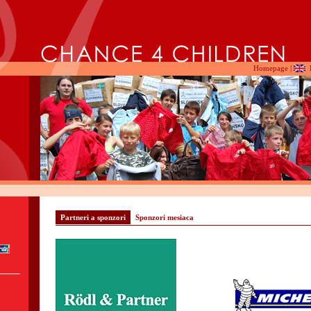
Homepage
|
Partneri a sponzori
Sponzori mesiaca