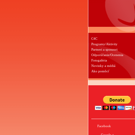
C4C
Programy/Aktivity
Partneri a sponzori
Odporúčanie/Ocenenia
Fotogaléria
Novinky a médiá
Ako pomôcť
Facebook
Google +