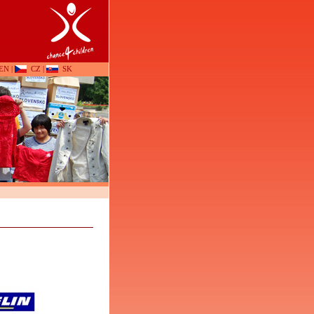
EN
|
CZ
|
SK