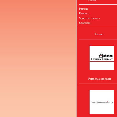
Patroni
Partneri
Sponzori mesiaca
Sponzori
Patroni
Partneri a sponzori