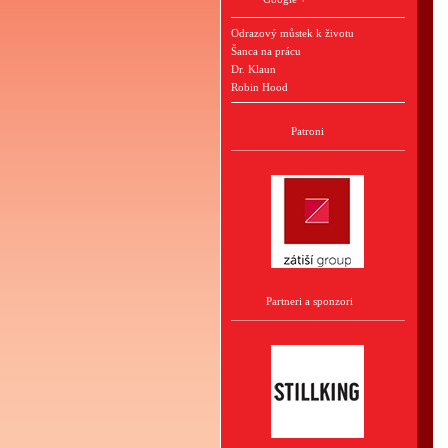
Odrazový můstek k životu
Šanca na prácu
Dr. Klaun
Robin Hood
Patroni
Partneri a sponzori