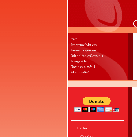
C4C
Programy/Aktivity
Partneri a sponzori
Odporúčanie/Ocenenia
Fotogaléria
Novinky a médiá
Ako pomôcť
Facebook
Google +