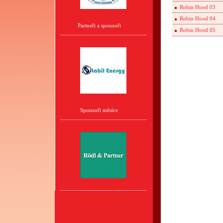
Robin Hood 03
Robin Hood 04
Partneři a sponzoři
Robin Hood 05
Sponzoři měsíce