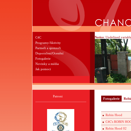
Notice
: Undefined variable
C4C
Programy/Aktivity
Partneři a sponzoři
Doporučení/Ocenění
Fotogalerie
Novinky a média
Jak pomoci
Patroni
Fotogalerie
Robi
Robin Hood
C4C's ROBIN HO
Robin Hood 02